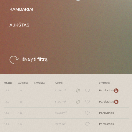
KAMBARIAI
AUKŠTAS
Išvalyti filtrą
NUMERIS
AUKŠTAS
KAMBARIAI
PLOTAS
STATUSAS
2
1.1.1
1
a.
91,19 m
Parduotas
2
1.1.2
1
a.
81,30 m
Parduotas
2
1.1.3
1
a.
49,96 m
Parduotas
2
1.1.4
1
a.
89,25 m
Parduotas