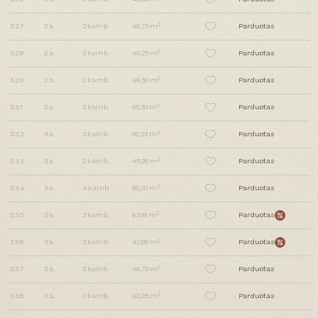
2
3.2.7
2
a.
2
kamb.
46,73 m
Parduotas
2
3.2.8
2
a.
2
kamb.
40,25 m
Parduotas
2
3.2.9
2
a.
2
kamb.
49,30 m
Parduotas
2
3.3.1
3
a.
3
kamb.
65,30 m
Parduotas
2
3.3.2
3
a.
3
kamb.
66,23 m
Parduotas
2
3.3.3
3
a.
2
kamb.
45,26 m
Parduotas
2
3.3.4
3
a.
4
kamb.
80,70 m
Parduotas
2
3.3.5
3
a.
3
kamb.
67,06 m
Parduotas
2
3.3.6
3
a.
2
kamb.
42,86 m
Parduotas
2
3.3.7
3
a.
2
kamb.
46,73 m
Parduotas
2
3.3.8
3
a.
2
kamb.
40,25 m
Parduotas