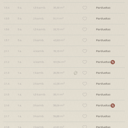
2
1.5.4
5
a.
1,5
kamb.
35,39 m
Parduotas
2
1.5.5
5
a.
2
kamb.
51,11 m
Parduotas
2
1.5.6
5
a.
1,5
kamb.
33,70 m
Parduotas
2
1.5.7
5
a.
2
kamb.
43,93 m
Parduotas
2
2.1.1
1
a.
4
kamb.
76,13 m
Parduotas
2
2.1.2
1
a.
4
kamb.
101,54 m
Parduotas
2
2.1.3
1
a.
1
kamb.
26,59 m
Parduotas
2
2.1.4
1
a.
2
kamb.
42,30 m
Parduotas
2
2.1.5
1
a.
1,5
kamb.
35,11 m
Parduotas
2
2.1.6
1
a.
3
kamb.
58,09 m
Parduotas
2
2.1.7
1
a.
3
kamb.
59,88 m
Parduotas
2
2.1.8
1
a.
2
kamb.
41,61 m
Parduotas