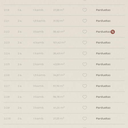
2
2.1.9
1
a.
1
kamb.
27,28 m
Parduotas
2
2.2.1
2
a.
1,5
kamb.
31,52 m
Parduotas
2
2.2.2
2
a.
3
kamb.
58,40 m
Parduotas
2
2.2.3
2
a.
4
kamb.
101,42 m
Parduotas
2
2.2.4
2
a.
1
kamb.
26,43 m
Parduotas
2
2.2.5
2
a.
2
kamb.
42,09 m
Parduotas
2
2.2.6
2
a.
1,5
kamb.
34,87 m
Parduotas
2
2.2.7
2
a.
3
kamb.
57,76 m
Parduotas
2
2.2.8
2
a.
3
kamb.
59,78 m
Parduotas
2
2.2.9
2
a.
2
kamb.
41,24 m
Parduotas
2
2.2.10
2
a.
1
kamb.
27,25 m
Parduotas