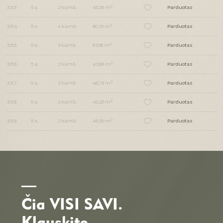
2
3.5.3
5
a.
2
kamb.
45,26 m
Parduotas
2
3.5.4
5
a.
4
kamb.
80,70 m
Parduotas
2
3.5.5
5
a.
3
kamb.
67,08 m
Parduotas
2
3.5.6
5
a.
2
kamb.
42,86 m
Parduotas
2
3.5.7
5
a.
2
kamb.
46,73 m
Parduotas
2
3.5.8
5
a.
2
kamb.
40,25 m
Parduotas
2
3.5.9
5
a.
2
kamb.
49,30 m
Parduotas
Čia VISI SAVI.
Klauskite